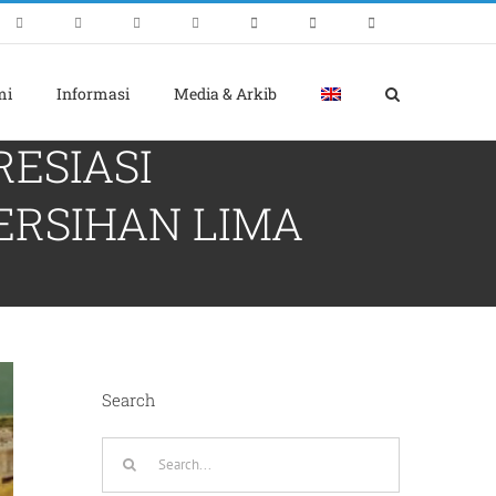
mi
Informasi
Media & Arkib
RESIASI
ERSIHAN LIMA
Search
Search
for: