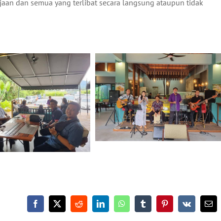
jaan dan semua yang terlibat secara langsung ataupun tidak
Facebook
X
Reddit
LinkedIn
WhatsApp
Tumblr
Pinterest
Vk
Ema