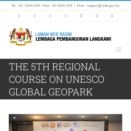
Skip
Tel : 04 - 9600 600 | Faks : 04-9600 509
|
Emel : support@lada.gov.my
to
content
THE 5TH REGIONAL
COURSE ON UNESCO
GLOBAL GEOPARK