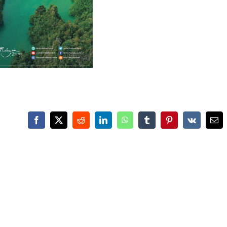
Facebook
X
Reddit
LinkedIn
WhatsApp
Tumblr
Pinterest
Vk
Ema