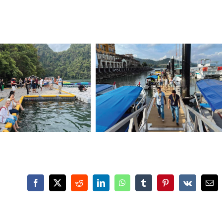
Facebook
X
Reddit
LinkedIn
WhatsApp
Tumblr
Pinterest
Vk
Ema