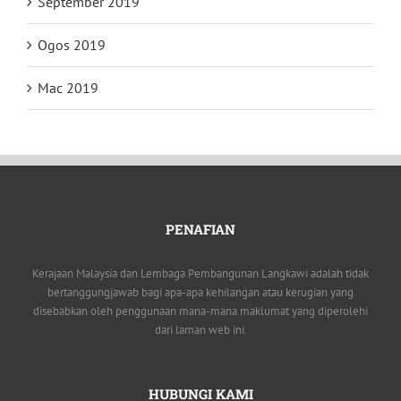
September 2019
Ogos 2019
Mac 2019
PENAFIAN
Kerajaan Malaysia dan Lembaga Pembangunan Langkawi adalah tidak
bertanggungjawab bagi apa-apa kehilangan atau kerugian yang
disebabkan oleh penggunaan mana-mana maklumat yang diperolehi
dari laman web ini.
HUBUNGI KAMI