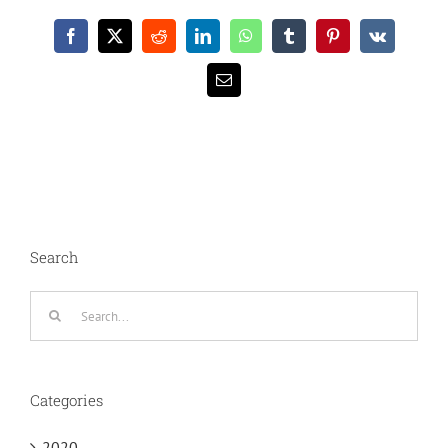
Facebook
X
Reddit
LinkedIn
WhatsApp
Tumblr
Pinterest
Vk
Email
Search
Search
for:
Categories
2020