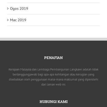
Ogos 2019
Mac 2019
PENAFIAN
Kerajaan Malaysia dan Lembaga Pembangunan Langkawi adalah tidak
bertanggungjawab bagi apa-apa kehilangan atau kerugian yang
disebabkan oleh penggunaan mana-mana maklumat yang diperolehi
dari laman web ini.
HUBUNGI KAMI