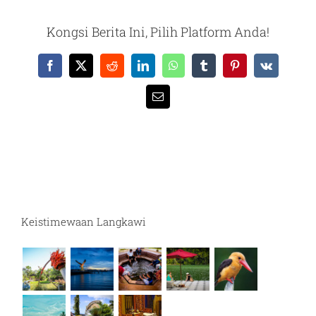
Kongsi Berita Ini, Pilih Platform Anda!
Facebook
X
Reddit
LinkedIn
WhatsApp
Tumblr
Pinterest
Vk
Email
Keistimewaan Langkawi