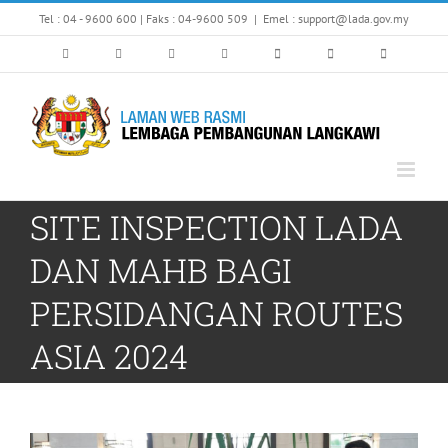
Skip
Tel : 04 - 9600 600 | Faks : 04-9600 509
|
Emel : support@lada.gov.my
to
content
SITE INSPECTION LADA
DAN MAHB BAGI
PERSIDANGAN ROUTES
ASIA 2024