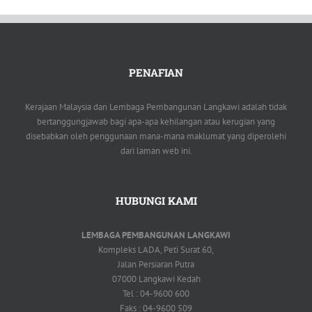
PENAFIAN
Kerajaan Malaysia dan Lembaga Pembangunan Langkawi adalah tidak
bertanggungjawab bagi apa-apa kehilangan atau kerugian yang
disebabkan oleh penggunaan mana-mana maklumat yang diperolehi
dari laman web ini.
HUBUNGI KAMI
LEMBAGA PEMBANGUNAN LANGKAWI
Kompleks LADA, Peti Surat 60,
Jalan Persiaran Putra
07000 Langkawi Kedah
Tel : 04-9600 600
Faks : 04-9600 509