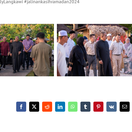
yLangkawi #jalinankasihramadan2024
Facebook
X
Reddit
LinkedIn
WhatsApp
Tumblr
Pinterest
Vk
Ema