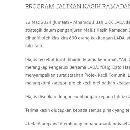
PROGRAM JALINAN KASIH RAMADAN
22 Mac 2024 (Jumaat) – Alhamdullillah UKK LADA d
strategik dalam penganjuran Majlis Kasih Ramadan 2
dihadiri oleh kira-kira 690 orang kakitangan LADA, ah
lain-lain.
Majlis tersebut turut dihadiri tetamu kehormat, YAB
merangkap Pengerusi Bersama LADA. YBHg. Dato’ Has
menyampaikan surat serahan Projek Kecil Komuniti 
merangkumi kategori projek kecil melibatkan kea
Majlis diserikan dengan sumbangan kepada tahfiz d
Terima kasih diucapkan kepada semua pihak yang te
#lada #langkawi #lembagapembangunanlangkawi #